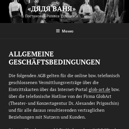
Перейти
«ДЯДЯ ВАНЯ»
к
Постановка Римаса Туминаса
содержимому
Меню
ALLGEMEINE
GESCHÄFTSBEDINGUNGEN
Die folgenden AGB gelten für die online bzw. telefonisch
geschlossenen Vermittlungsverträge über die
Eintrittskarten über das Internet-Portal
glob-art.de
bzw.
über die telefonische Hotline von der Firma GlobArt
(Theater- und Konzertagentur Dr. Alexander Prigoschin)
und für alle daraus resultierenden vertraglichen
Beziehungen mit Nutzern und Kunden.